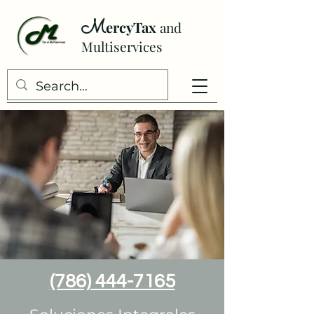
M
ercyTax
and
Multiser
vices
(786) 444-7165