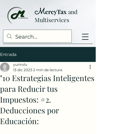
M
ercyTax
and
Multiser
vices
Entrada
yurirolu
13 dic 2023
2 min de lectura
"10 Estrategias Inteligentes
para Reducir tus
Impuestos: #2.
Deducciones por
Educación: