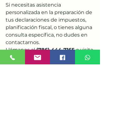
Si necesitas asistencia 
personalizada en la preparación de 
tus declaraciones de impuestos, 
planificación fiscal, o tienes alguna 
consulta específica, no dudes en 
contactarnos. 
Llámanos al 
(786) 444-7165
 o visita 
nuestro sitio web en 
www.mercytax.com
 para más 
información y asesoramiento 
detallado.
En MercyTax, estamos 
comprometidos a brindarte el 
mejor servicio y asesoramiento 
para que tus obligaciones fiscales 
sean manejadas de manera 
profesional y sin complicaciones. 
¡Esperamos tener la oportunidad 
de ayudarte!