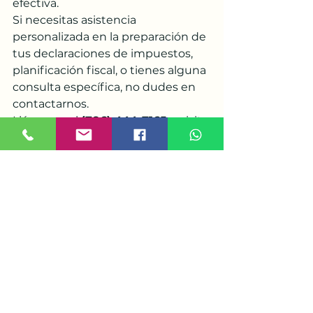
efectiva.
Si necesitas asistencia 
personalizada en la preparación de 
tus declaraciones de impuestos, 
planificación fiscal, o tienes alguna 
consulta específica, no dudes en 
contactarnos. 
Llámanos al 
(786) 444-7165
 o visita 
nuestro sitio web en 
www.mercytax.com
 para más 
información y asesoramiento 
detallado.
En MercyTax, estamos 
comprometidos a brindarte el 
mejor servicio y asesoramiento 
para que tus obligaciones fiscales 
sean manejadas de manera 
profesional y sin complicaciones. 
¡Esperamos tener la oportunidad 