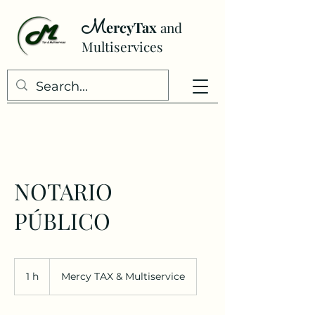
M
ercyTax
and
Multiser
vices
NOTARIO
PÚBLICO
1 h
1
Mercy TAX & Multiservice