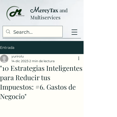
M
ercyTax
and
Multiser
vices
Entrada
yurirolu
14 dic 2023
2 min de lectura
"10 Estrategias Inteligentes
para Reducir tus
Impuestos: #6. Gastos de
Negocio"