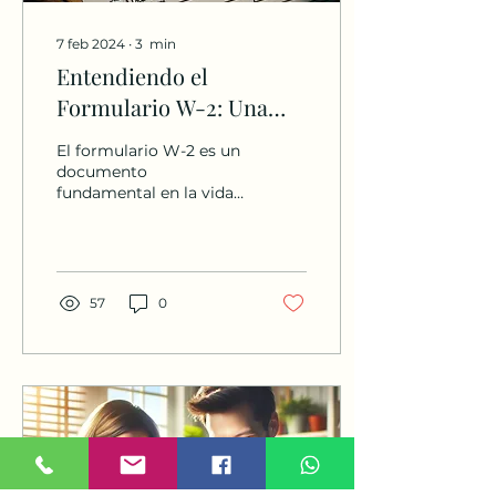
7 feb 2024
∙
3
min
Entendiendo el
Formulario W-2: Una
Guía Esencial para
El formulario W-2 es un
Empleados en EE.UU.
documento
fundamental en la vida
laboral de los
empleados en Estados
Unidos, pero puede ser
una fuente de...
57
0