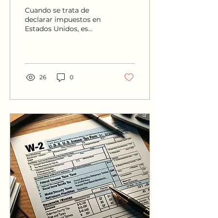
Contribuyentes en
Cuando se trata de
Estados Unidos
declarar impuestos en
Estados Unidos, es
fundamental entender
el papel que juegan
diversos documentos
tributarios en...
26
0