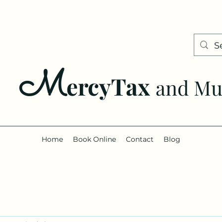
M
ercyTax
and Mul
Home
Book Online
Contact
Blog