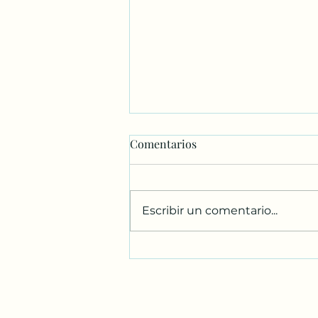
Comentarios
Escribir un comentario...
Formulario 1099: Guía
Esencial para Contribuyentes
en Estados Unidos