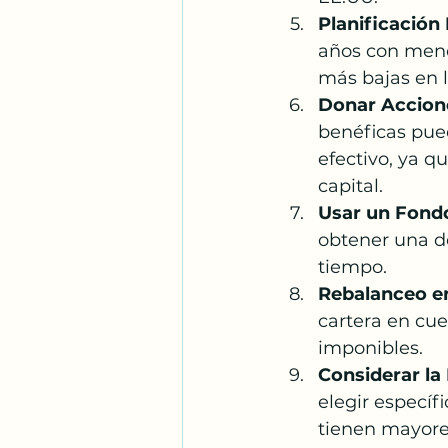
Planificación 
años con meno
más bajas en l
Donar Accione
benéficas pued
efectivo, ya q
capital.
Usar un Fond
obtener una de
tiempo.
Rebalanceo en
cartera en cue
imponibles.
Considerar la
elegir específ
tienen mayore