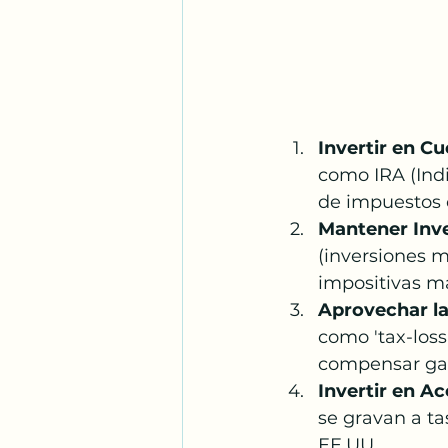
Invertir en C
como IRA (Indi
de impuestos o
Mantener Inve
(inversiones m
impositivas má
Aprovechar la
como 'tax-loss
compensar gana
Invertir en A
se gravan a ta
EE.UU.