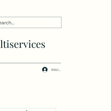
tiser
vices
Iniciar sesión