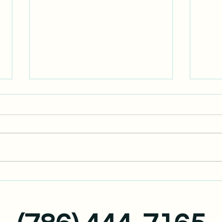
Entendiendo el Formulario
La e
W-2: Una Guía Esencial para
Tribu
Empleados en EE.UU.
mil m
apro