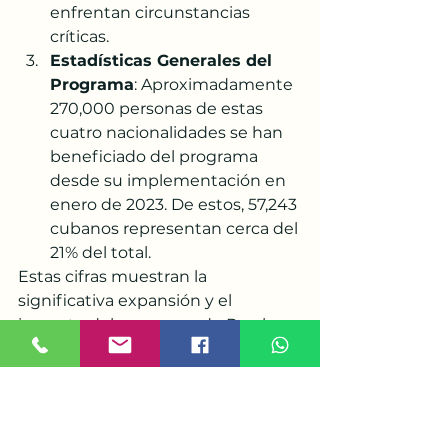
enfrentan circunstancias 
críticas​​.
Estadísticas Generales del 
Programa
: Aproximadamente 
270,000 personas de estas 
cuatro nacionalidades se han 
beneficiado del programa 
desde su implementación en 
enero de 2023. De estos, 57,243 
cubanos representan cerca del 
21% del total​​​​.
Estas cifras muestran la 
significativa expansión y el 
impacto del programa de Parole 
Humanitario, especialmente para 
los ciudadanos de Cuba, pero 
también para personas de Haití, 
Nicaragua y Venezuela, brindando 
un camino humanitario para su 